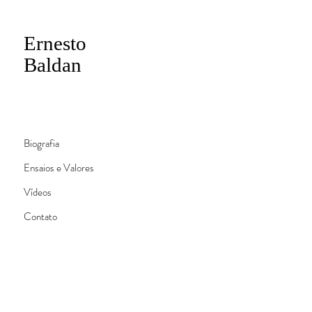
Ernesto
Baldan
Biografia
Ensaios e Valores
Vídeos
Contato